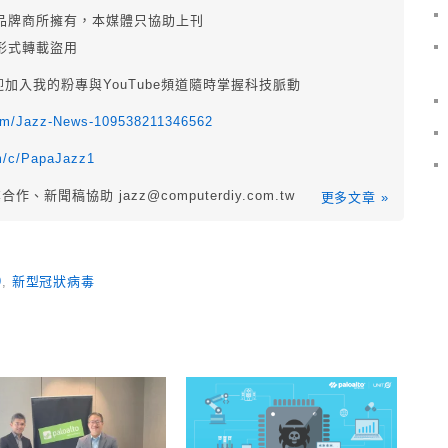
品牌商所擁有，本媒體只協助上刊
形式轉載盜用
迎加入我的粉專與YouTube頻道隨時掌握科技脈動
com/Jazz-News-109538211346562
m/c/PapaJazz1
業合作、新聞稿協助
jazz@computerdiy.com.tw
更多文章 »
9
,
新型冠狀病毒