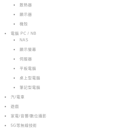
散熱器
顯示器
機殼
電腦 PC / NB
NAS
顯示螢幕
伺服器
平板電腦
桌上型電腦
筆記型電腦
汽/電車
遊戲
家電/音響/數位攝影
5G等無線技術