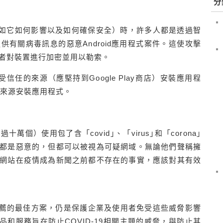
分
（例如它如何影響以及如何確保安全）時，許多人都是透過智
有關病毒訊息的惡意Android應用程式案件。這使攻擊
者對裝置進行加密並用以勒索。
受信任的來源（應堅持到Google Play商店）安裝應用程
方來源安裝應用程式。
個）使用包了含「covid｣、「virus｣和「corona｣
都是惡意的，但都可以被視為可疑網域。無論他們聲稱擁
網站在疫情成為新聞之前都不存在的事實，應該對其有效
orks所推薦的最佳方案，仍是保護企業及使用者免受這些威脅影響
rks的產品和服務旨在防止COVID-19相關主題的威脅，與防止其