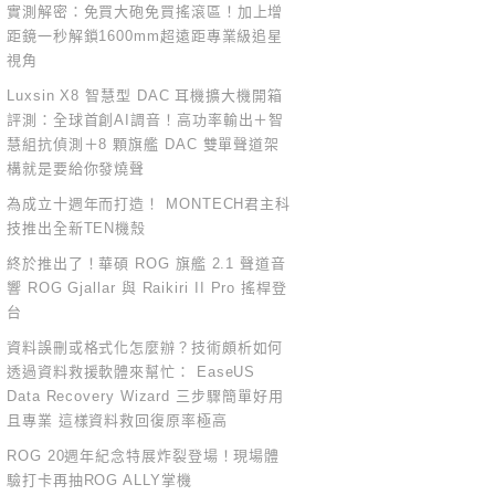
實測解密：免買大砲免買搖滾區！加上增
距鏡一秒解鎖1600mm超遠距專業級追星
視角
Luxsin X8 智慧型 DAC 耳機擴大機開箱
評測：全球首創AI調音！高功率輸出＋智
慧組抗偵測＋8 顆旗艦 DAC 雙單聲道架
構就是要給你發燒聲
為成立十週年而打造！ MONTECH君主科
技推出全新TEN機殼
終於推出了！華碩 ROG 旗艦 2.1 聲道音
響 ROG Gjallar 與 Raikiri II Pro 搖桿登
台
資料誤刪或格式化怎麼辦？技術頗析如何
透過資料救援軟體來幫忙： EaseUS
Data Recovery Wizard 三步驟簡單好用
且專業 這樣資料救回復原率極高
ROG 20週年紀念特展炸裂登場！現場體
驗打卡再抽ROG ALLY掌機