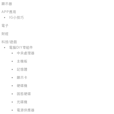
顯示器
APP應用
IG小技巧
電子
財經
科技/遊戲
電腦DIY零組件
中央處理器
主機板
記憶體
顯示卡
硬碟機
固態硬碟
光碟機
電源供應器