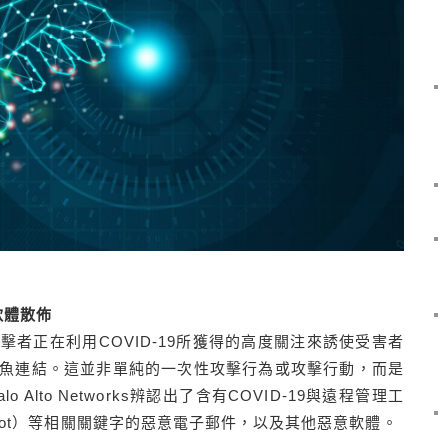
軟體散佈
者正在利用COVID-19所獲得的高度關注來誘使受害者
魚連結。這並非單純的一次性攻擊行為或攻擊行動，而是
Alto Networks辨認出了含有COVID-19與遠程管理工
LokiBot）等相關關鍵字的惡意電子郵件，以及其他惡意軟體。