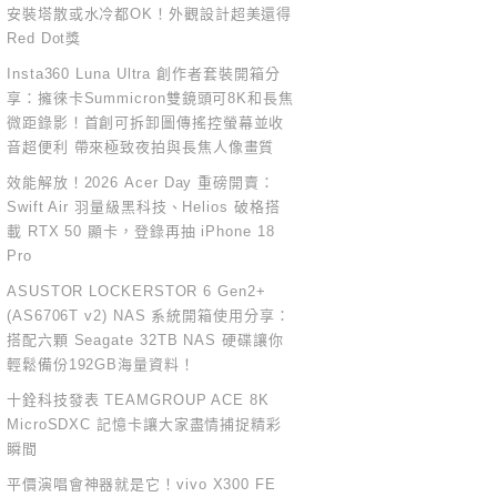
安裝塔散或水冷都OK！外觀設計超美還得
Red Dot獎
Insta360 Luna Ultra 創作者套裝開箱分
享：擁徠卡Summicron雙鏡頭可8K和長焦
微距錄影！首創可拆卸圖傳搖控螢幕並收
音超便利 帶來極致夜拍與長焦人像畫質
效能解放！2026 Acer Day 重磅開賣：
Swift Air 羽量級黑科技、Helios 破格搭
載 RTX 50 顯卡，登錄再抽 iPhone 18
Pro
ASUSTOR LOCKERSTOR 6 Gen2+
(AS6706T v2) NAS 系統開箱使用分享：
搭配六顆 Seagate 32TB NAS 硬碟讓你
輕鬆備份192GB海量資料！
十銓科技發表 TEAMGROUP ACE 8K
MicroSDXC 記憶卡讓大家盡情捕捉精彩
瞬間
平價演唱會神器就是它！vivo X300 FE