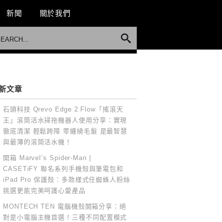
新聞
關於我們
新文章
石頭科技 Qrevo Edge 2 Flow「搖滾天
王」滾筒活水掃拖機器人使用分享：實現
徹底清潔 輕鬆跨障 零纏繞毛髮 是最智慧
與最薄的滾筒活水機！
開箱 Marvel’s Spider-Man |
CASETiFY 聯名系列手機殼與筆電包和
iPad Pro 保護殼：多款樣式任蜘蛛人粉絲
挑選更能完美呵護心愛產品
MONTECH TEN 電腦機殼開箱分享：絕
對是小電腦主機首選！三種不同配置模式