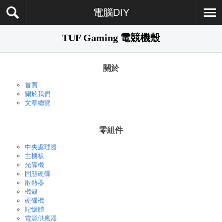
電腦DIY
TUF Gaming 電競機殼
關於
首頁
關於我們
文章總覽
零組件
中央處理器
主機板
光碟機
固態硬碟
散熱器
機殼
硬碟機
記憶體
電源供應器