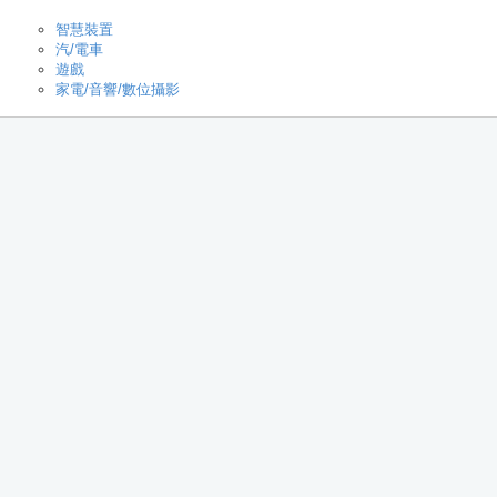
智慧裝置
汽/電車
遊戲
家電/音響/數位攝影