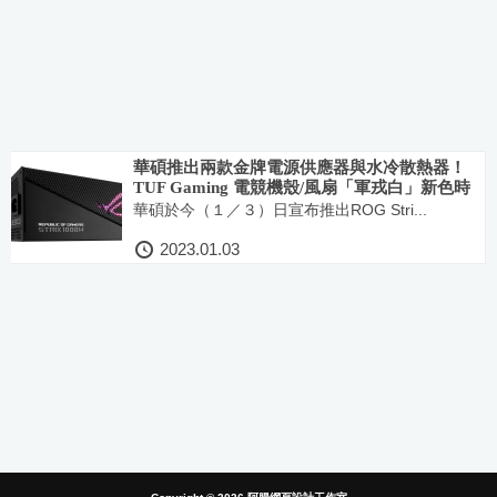
華碩推出兩款金牌電源供應器與水冷散熱器！
TUF Gaming 電競機殼/風扇「軍戎白」新色時
尚登場
華碩於今（１／３）日宣布推出ROG Stri...
2023.01.03