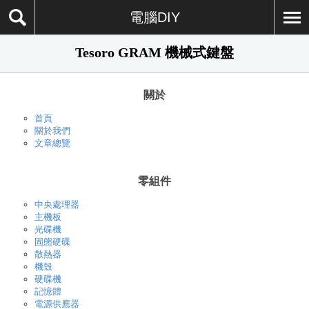
電腦DIY
Tesoro GRAM 機械式鍵盤
關於
首頁
關於我們
文章總覽
零組件
中央處理器
主機板
光碟機
固態硬碟
散熱器
機殼
硬碟機
記憶體
電源供應器