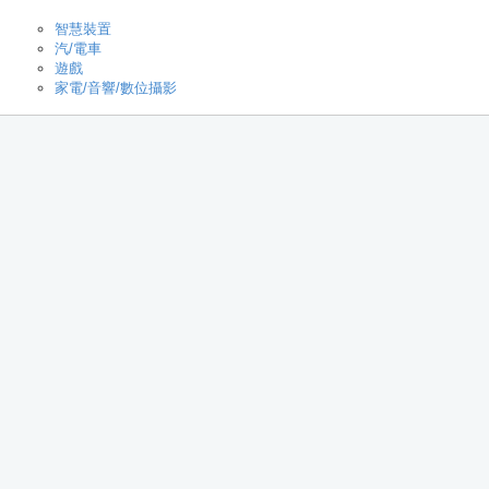
智慧裝置
汽/電車
遊戲
家電/音響/數位攝影