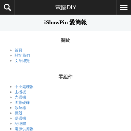
電腦DIY
iShowPin 愛簡報
關於
首頁
關於我們
文章總覽
零組件
中央處理器
主機板
光碟機
固態硬碟
散熱器
機殼
硬碟機
記憶體
電源供應器