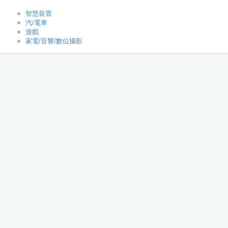
智慧裝置
汽/電車
遊戲
家電/音響/數位攝影