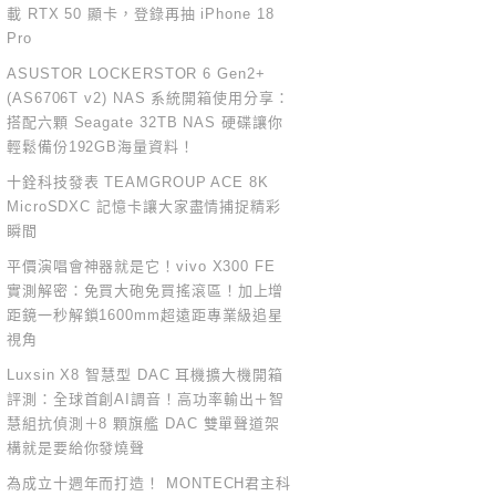
載 RTX 50 顯卡，登錄再抽 iPhone 18
Pro
ASUSTOR LOCKERSTOR 6 Gen2+
(AS6706T v2) NAS 系統開箱使用分享：
搭配六顆 Seagate 32TB NAS 硬碟讓你
輕鬆備份192GB海量資料！
十銓科技發表 TEAMGROUP ACE 8K
MicroSDXC 記憶卡讓大家盡情捕捉精彩
瞬間
平價演唱會神器就是它！vivo X300 FE
實測解密：免買大砲免買搖滾區！加上增
距鏡一秒解鎖1600mm超遠距專業級追星
視角
Luxsin X8 智慧型 DAC 耳機擴大機開箱
評測：全球首創AI調音！高功率輸出＋智
慧組抗偵測＋8 顆旗艦 DAC 雙單聲道架
構就是要給你發燒聲
為成立十週年而打造！ MONTECH君主科