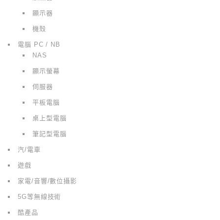
顯示器
機殼
電腦 PC / NB
NAS
顯示螢幕
伺服器
平板電腦
桌上型電腦
筆記型電腦
汽/電車
遊戲
家電/音響/數位攝影
5G等無線技術
酷產品