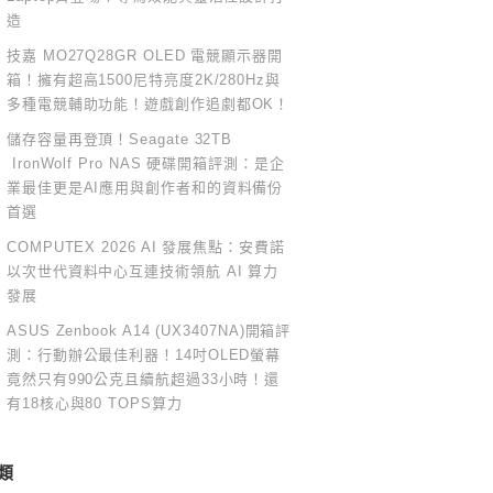
造
技嘉 MO27Q28GR OLED 電競顯示器開
箱！擁有超高1500尼特亮度2K/280Hz與
多種電競輔助功能！遊戲創作追劇都OK！
儲存容量再登頂！Seagate 32TB
IronWolf Pro NAS 硬碟開箱評測：是企
業最佳更是AI應用與創作者和的資料備份
首選
COMPUTEX 2026 AI 發展焦點：安費諾
以次世代資料中心互連技術領航 AI 算力
發展
ASUS Zenbook A14 (UX3407NA)開箱評
測：行動辦公最佳利器！14吋OLED螢幕
竟然只有990公克且續航超過33小時！還
有18核心與80 TOPS算力
類