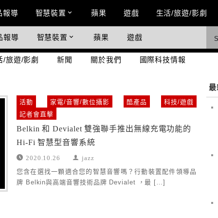
n Menu
品報導
智慧裝置
蘋果
遊戲
生活/旅遊/影劇
品報導
智慧裝置
蘋果
遊戲
際科技情報
活/旅遊/影劇
新聞
關於我們
國際科技情報
最
活動
家電/音響/數位攝影
酷產品
科技/遊戲
記者會直擊
Belkin 和 Devialet 雙強聯手推出無線充電功能的
Hi-Fi 智慧型音響系統
2020.10.26
jazz
您含在選找一顆適合您的智慧音響嗎？行動裝置配件領導品
牌 Belkin與高端音響技術品牌 Devialet ，最 […]