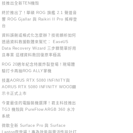
技推出全新TEN機殼
終於推出了！華碩 ROG 旗艦 2.1 聲道音
響 ROG Gjallar 與 Raikiri II Pro 搖桿登
台
資料誤刪或格式化怎麼辦？技術頗析如何
透過資料救援軟體來幫忙： EaseUS
Data Recovery Wizard 三步驟簡單好用
且專業 這樣資料救回復原率極高
ROG 20週年紀念特展炸裂登場！現場體
驗打卡再抽ROG ALLY掌機
技嘉AORUS RTX 5080 INFINITY與
AORUS RTX 5080 INFINITY WOOD顯
示卡正式上市
今夏最佳的電腦裝機選擇！君主科技推出
TG3 機殼與 PureFlow ARGB 360 水冷
系統
微軟全新 Surface Pro 與 Surface
Laptop齊登場！專為效能與靈活性設計打