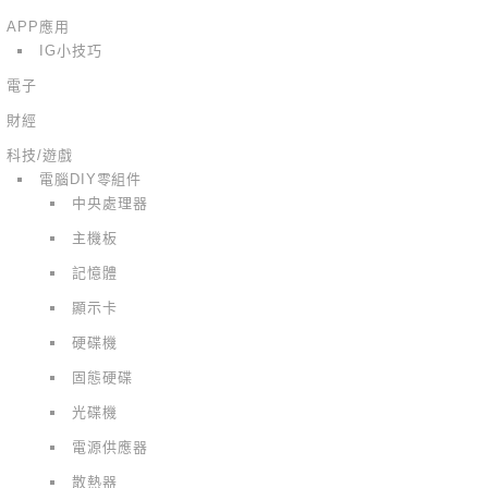
APP應用
IG小技巧
電子
財經
科技/遊戲
電腦DIY零組件
中央處理器
主機板
記憶體
顯示卡
硬碟機
固態硬碟
光碟機
電源供應器
散熱器