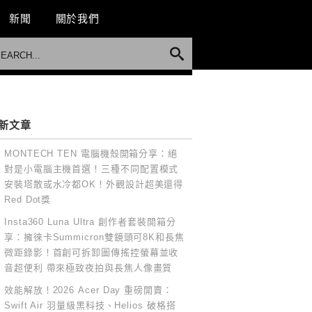
新聞
關於我們
新文章
MONTECH TEN 電腦機殼開箱分享：絕
對是小電腦主機首選！三種不同配置模式
安裝塔散或水冷都OK！外觀設計超美還得
Red Dot獎
Insta360 Luna Ultra 創作者套裝開箱分
享：擁徠卡Summicron雙鏡頭可8K和長焦
微距錄影！首創可拆卸圖傳搖控螢幕並收
音超便利 帶來極致夜拍與長焦人像畫質
效能解放！2026 Acer Day 重磅開賣：
Swift Air 羽量級黑科技、Helios 破格搭