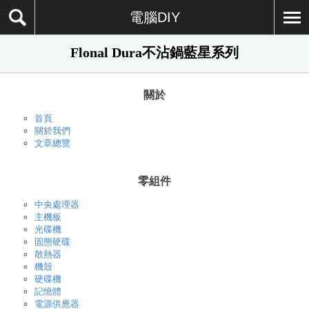
電腦DIY
Flonal Dura不沾鍋藍星系列
關於
首頁
關於我們
文章總覽
零組件
中央處理器
主機板
光碟機
固態硬碟
散熱器
機殼
硬碟機
記憶體
電源供應器