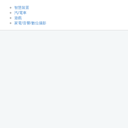
智慧裝置
汽/電車
遊戲
家電/音響/數位攝影