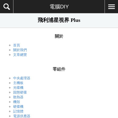
電腦DIY
飛利浦星視界 Plus
關於
首頁
關於我們
文章總覽
零組件
中央處理器
主機板
光碟機
固態硬碟
散熱器
機殼
硬碟機
記憶體
電源供應器