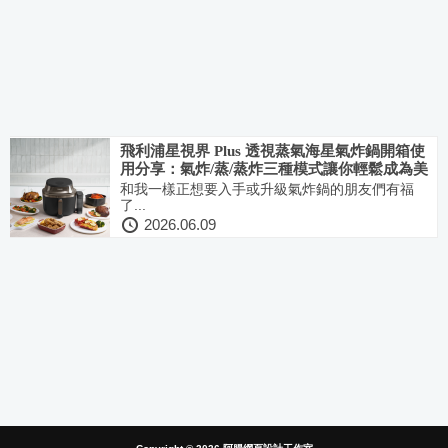
飛利浦星視界 Plus 透視蒸氣海星氣炸鍋開箱使
用分享：氣炸/蒸/蒸炸三種模式讓你輕鬆成為美
味佳餚料理大師！速度快又好清潔
和我一樣正想要入手或升級氣炸鍋的朋友們有福
了...
2026.06.09