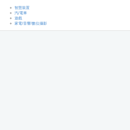
智慧裝置
汽/電車
遊戲
家電/音響/數位攝影