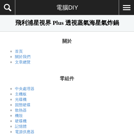
電腦DIY
飛利浦星視界 Plus 透視蒸氣海星氣炸鍋
關於
首頁
關於我們
文章總覽
零組件
中央處理器
主機板
光碟機
固態硬碟
散熱器
機殼
硬碟機
記憶體
電源供應器