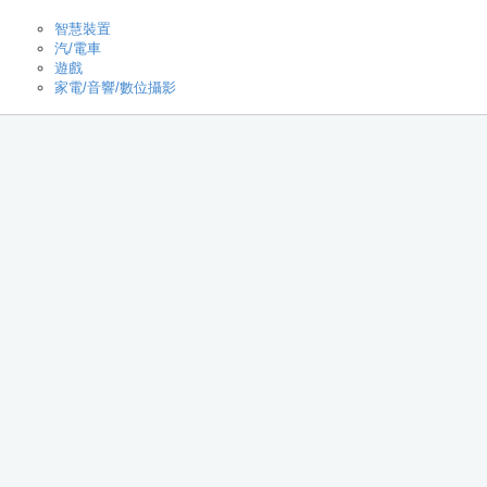
智慧裝置
汽/電車
遊戲
家電/音響/數位攝影