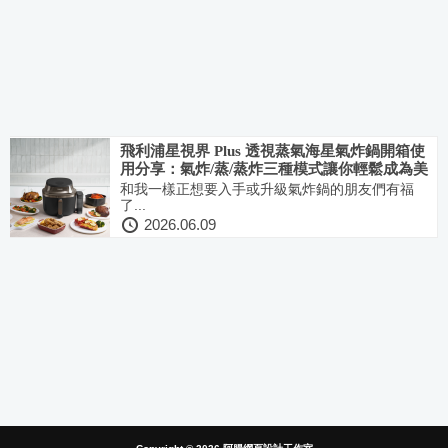
飛利浦星視界 Plus 透視蒸氣海星氣炸鍋開箱使
用分享：氣炸/蒸/蒸炸三種模式讓你輕鬆成為美
味佳餚料理大師！速度快又好清潔
和我一樣正想要入手或升級氣炸鍋的朋友們有福
了...
2026.06.09