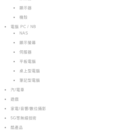
顯示器
機殼
電腦 PC / NB
NAS
顯示螢幕
伺服器
平板電腦
桌上型電腦
筆記型電腦
汽/電車
遊戲
家電/音響/數位攝影
5G等無線技術
酷產品