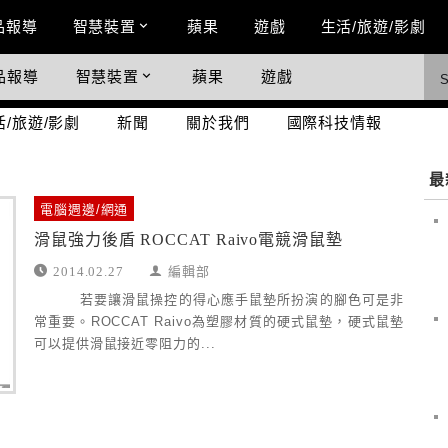
n Menu
品報導
智慧裝置
蘋果
遊戲
生活/旅遊/影劇
品報導
智慧裝置
蘋果
遊戲
際科技情報
活/旅遊/影劇
新聞
關於我們
國際科技情報
最
電腦週邊/網通
滑鼠強力後盾 ROCCAT Raivo電競滑鼠墊
2014.02.27
編輯部
若要讓滑鼠操控的得心應手鼠墊所扮演的腳色可是非
常重要。ROCCAT Raivo為塑膠材質的硬式鼠墊，硬式鼠墊
可以提供滑鼠接近零阻力的...