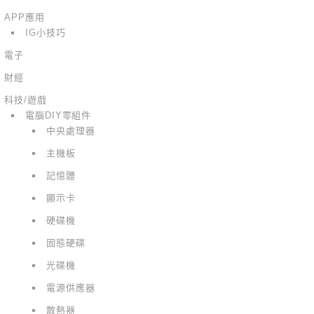
APP應用
IG小技巧
電子
財經
科技/遊戲
電腦DIY零組件
中央處理器
主機板
記憶體
顯示卡
硬碟機
固態硬碟
光碟機
電源供應器
散熱器