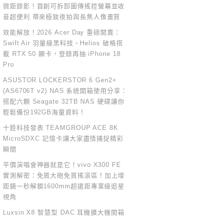
微距錄影！首創可拆卸圖傳搖控螢幕並收
音超便利 帶來極致夜拍與長焦人像畫質
效能解放！2026 Acer Day 重磅開賣：
Swift Air 羽量級黑科技、Helios 破格搭
載 RTX 50 顯卡，登錄再抽 iPhone 18
Pro
ASUSTOR LOCKERSTOR 6 Gen2+
(AS6706T v2) NAS 系統開箱使用分享：
搭配六顆 Seagate 32TB NAS 硬碟讓你
輕鬆備份192GB海量資料！
十銓科技發表 TEAMGROUP ACE 8K
MicroSDXC 記憶卡讓大家盡情捕捉精彩
瞬間
平價演唱會神器就是它！vivo X300 FE
實測解密：免買大砲免買搖滾區！加上增
距鏡一秒解鎖1600mm超遠距專業級追星
視角
Luxsin X8 智慧型 DAC 耳機擴大機開箱