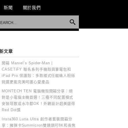
新聞
關於我們
新文章
開箱 Marvel’s Spider-Man |
CASETiFY 聯名系列手機殼與筆電包和
iPad Pro 保護殼：多款樣式任蜘蛛人粉絲
挑選更能完美呵護心愛產品
MONTECH TEN 電腦機殼開箱分享：絕
對是小電腦主機首選！三種不同配置模式
安裝塔散或水冷都OK！外觀設計超美還得
Red Dot獎
Insta360 Luna Ultra 創作者套裝開箱分
享：擁徠卡Summicron雙鏡頭可8K和長焦