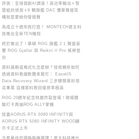
評測：全球首創AI調音！高功率輸出＋智
慧組抗偵測＋8 顆旗艦 DAC 雙單聲道架
構就是要給你發燒聲
為成立十週年而打造！ MONTECH君主科
技推出全新TEN機殼
終於推出了！華碩 ROG 旗艦 2.1 聲道音
響 ROG Gjallar 與 Raikiri II Pro 搖桿登
台
資料誤刪或格式化怎麼辦？技術頗析如何
透過資料救援軟體來幫忙： EaseUS
Data Recovery Wizard 三步驟簡單好用
且專業 這樣資料救回復原率極高
ROG 20週年紀念特展炸裂登場！現場體
驗打卡再抽ROG ALLY掌機
技嘉AORUS RTX 5080 INFINITY與
AORUS RTX 5080 INFINITY WOOD顯
示卡正式上市
今夏最佳的電腦裝機選擇！君主科技推出