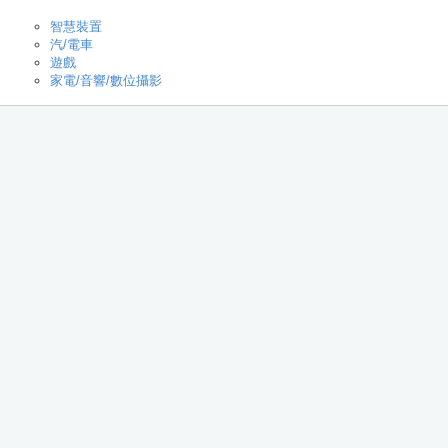
智慧裝置
汽/電車
遊戲
家電/音響/數位攝影