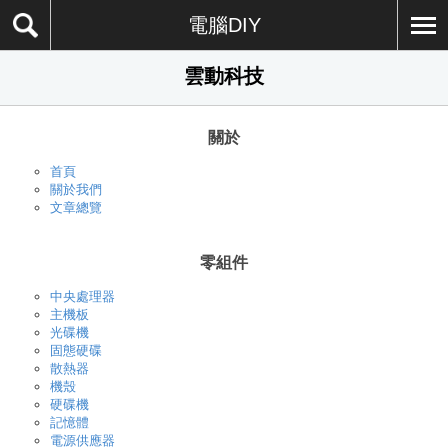
電腦DIY
雲動科技
關於
首頁
關於我們
文章總覽
零組件
中央處理器
主機板
光碟機
固態硬碟
散熱器
機殼
硬碟機
記憶體
電源供應器