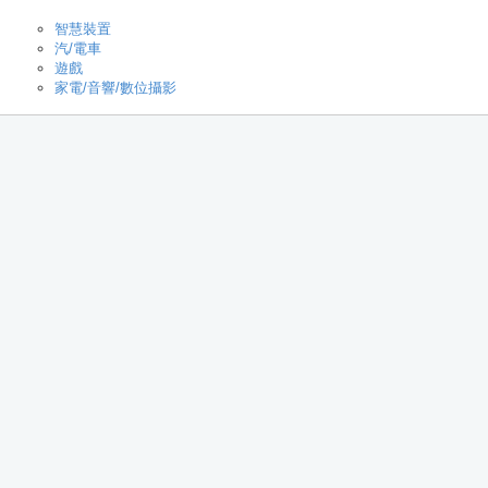
智慧裝置
汽/電車
遊戲
家電/音響/數位攝影