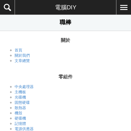
電腦DIY
職棒
關於
首頁
關於我們
文章總覽
零組件
中央處理器
主機板
光碟機
固態硬碟
散熱器
機殼
硬碟機
記憶體
電源供應器