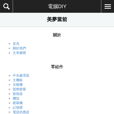
電腦DIY
美夢當前
關於
首頁
關於我們
文章總覽
零組件
中央處理器
主機板
光碟機
固態硬碟
散熱器
機殼
硬碟機
記憶體
電源供應器