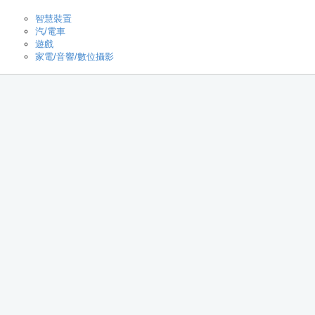
智慧裝置
汽/電車
遊戲
家電/音響/數位攝影