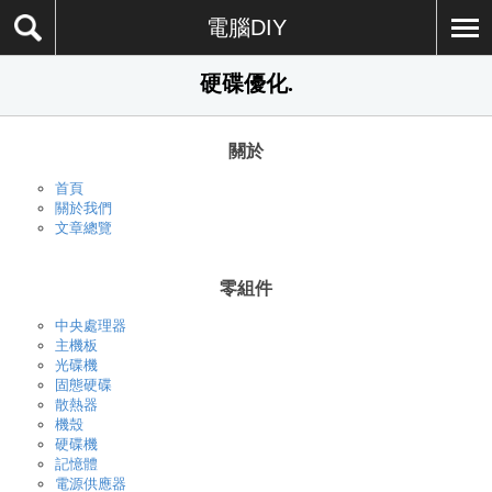
電腦DIY
硬碟優化.
關於
首頁
關於我們
文章總覽
零組件
中央處理器
主機板
光碟機
固態硬碟
散熱器
機殼
硬碟機
記憶體
電源供應器