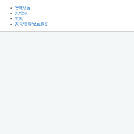
智慧裝置
汽/電車
遊戲
家電/音響/數位攝影