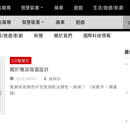
n Menu
品報導
智慧裝置
蘋果
遊戲
生活/旅遊/影劇
品報導
智慧裝置
蘋果
遊戲
際科技情報
活/旅遊/影劇
新聞
關於我們
國際科技情報
最
CD幫幫忙
關於雜誌版面設計
2012.09.03
編輯部
電競特區顏色可否使用較淡顏色，謝謝？ （高雄市 / 陳嘉
翔）