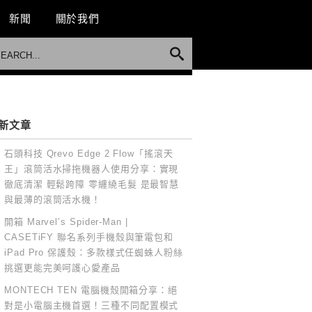
新聞
關於我們
新文章
石頭科技 Qrevo Edge 2 Flow「搖滾天
王」滾筒活水掃拖機器人使用分享：實現
徹底清潔 輕鬆跨障 零纏繞毛髮 是最智慧
與最薄的滾筒活水機！
開箱 Marvel’s Spider-Man |
CASETiFY 聯名系列手機殼與筆電包和
iPad Pro 保護殼：多款樣式任蜘蛛人粉絲
挑選更能完美呵護心愛產品
MONTECH TEN 電腦機殼開箱分享：絕
對是小電腦主機首選！三種不同配置模式