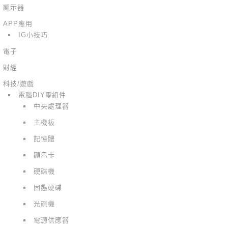
顯示器
APP應用
IG小技巧
電子
財經
科技/遊戲
電腦DIY零組件
中央處理器
主機板
記憶體
顯示卡
硬碟機
固態硬碟
光碟機
電源供應器