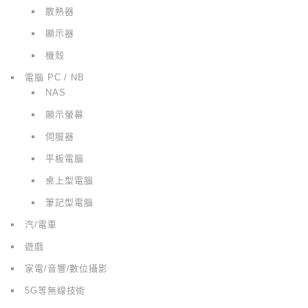
散熱器
顯示器
機殼
電腦 PC / NB
NAS
顯示螢幕
伺服器
平板電腦
桌上型電腦
筆記型電腦
汽/電車
遊戲
家電/音響/數位攝影
5G等無線技術