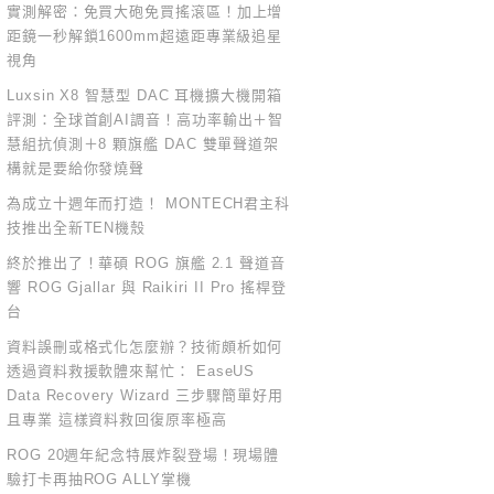
實測解密：免買大砲免買搖滾區！加上增
距鏡一秒解鎖1600mm超遠距專業級追星
視角
Luxsin X8 智慧型 DAC 耳機擴大機開箱
評測：全球首創AI調音！高功率輸出＋智
慧組抗偵測＋8 顆旗艦 DAC 雙單聲道架
構就是要給你發燒聲
為成立十週年而打造！ MONTECH君主科
技推出全新TEN機殼
終於推出了！華碩 ROG 旗艦 2.1 聲道音
響 ROG Gjallar 與 Raikiri II Pro 搖桿登
台
資料誤刪或格式化怎麼辦？技術頗析如何
透過資料救援軟體來幫忙： EaseUS
Data Recovery Wizard 三步驟簡單好用
且專業 這樣資料救回復原率極高
ROG 20週年紀念特展炸裂登場！現場體
驗打卡再抽ROG ALLY掌機