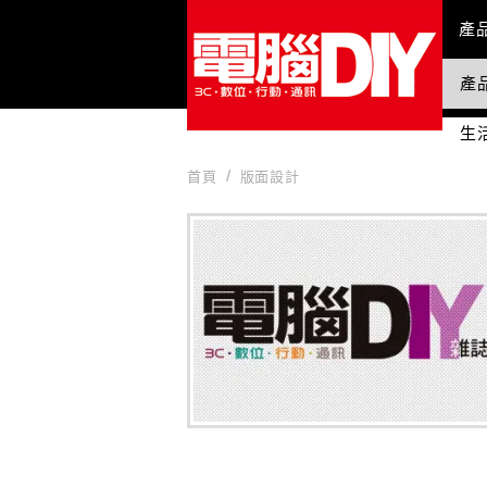
Mai
產
產
國
生
首頁
版面設計
版面設計