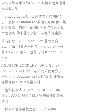
安裝塔散或水冷都OK！外觀設計超美還得
Red Dot獎
Insta360 Luna Ultra 創作者套裝開箱分
享：擁徠卡Summicron雙鏡頭可8K和長焦
微距錄影！首創可拆卸圖傳搖控螢幕並收
音超便利 帶來極致夜拍與長焦人像畫質
效能解放！2026 Acer Day 重磅開賣：
Swift Air 羽量級黑科技、Helios 破格搭
載 RTX 50 顯卡，登錄再抽 iPhone 18
Pro
ASUSTOR LOCKERSTOR 6 Gen2+
(AS6706T v2) NAS 系統開箱使用分享：
搭配六顆 Seagate 32TB NAS 硬碟讓你
輕鬆備份192GB海量資料！
十銓科技發表 TEAMGROUP ACE 8K
MicroSDXC 記憶卡讓大家盡情捕捉精彩
瞬間
平價演唱會神器就是它！vivo X300 FE