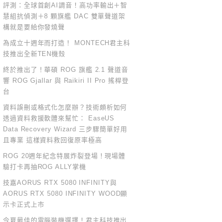
評測：全球首創AI調音！高功率輸出＋智
慧組抗偵測＋8 顆旗艦 DAC 雙單聲道架
構就是要給你發燒聲
為成立十週年而打造！ MONTECH君主科
技推出全新TEN機殼
終於推出了！華碩 ROG 旗艦 2.1 聲道音
響 ROG Gjallar 與 Raikiri II Pro 搖桿登
台
資料誤刪或格式化怎麼辦？技術頗析如何
透過資料救援軟體來幫忙： EaseUS
Data Recovery Wizard 三步驟簡單好用
且專業 這樣資料救回復原率極高
ROG 20週年紀念特展炸裂登場！現場體
驗打卡再抽ROG ALLY掌機
技嘉AORUS RTX 5080 INFINITY與
AORUS RTX 5080 INFINITY WOOD顯
示卡正式上市
今夏最佳的電腦裝機選擇！君主科技推出