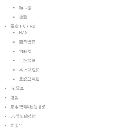
顯示器
機殼
電腦 PC / NB
NAS
顯示螢幕
伺服器
平板電腦
桌上型電腦
筆記型電腦
汽/電車
遊戲
家電/音響/數位攝影
5G等無線技術
酷產品