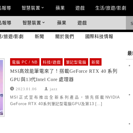
n Menu
品報導
智慧裝置
蘋果
遊戲
生活/旅遊/影劇
品報導
智慧裝置
蘋果
遊戲
際科技情報
活/旅遊/影劇
新聞
關於我們
國際科技情報
最
電腦 PC / NB
科技/遊戲
筆記型電腦
新聞
MSI高效能筆電來了！搭載GeForce RTX 40 系列
GPU與13代Intel Core 處理器
2023.01.06
jazz
MSI正式宣布推出全新系列產品，領先搭載NVIDIA
GeForce RTX 40系列筆記型電腦GPU及第13 […]