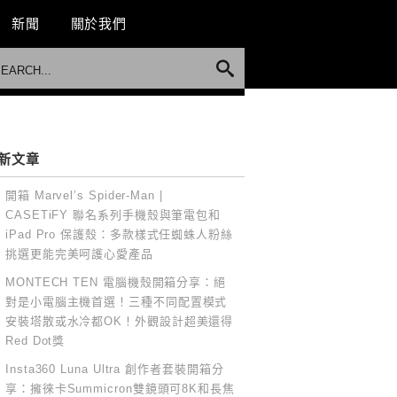
新聞
關於我們
新文章
開箱 Marvel’s Spider-Man |
CASETiFY 聯名系列手機殼與筆電包和
iPad Pro 保護殼：多款樣式任蜘蛛人粉絲
挑選更能完美呵護心愛產品
MONTECH TEN 電腦機殼開箱分享：絕
對是小電腦主機首選！三種不同配置模式
安裝塔散或水冷都OK！外觀設計超美還得
Red Dot獎
Insta360 Luna Ultra 創作者套裝開箱分
享：擁徠卡Summicron雙鏡頭可8K和長焦