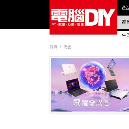
Mai
產
產
國
生
首頁
為星
為星