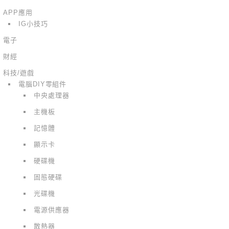
APP應用
IG小技巧
電子
財經
科技/遊戲
電腦DIY零組件
中央處理器
主機板
記憶體
顯示卡
硬碟機
固態硬碟
光碟機
電源供應器
散熱器