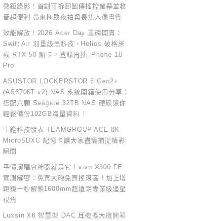
微距錄影！首創可拆卸圖傳搖控螢幕並收
音超便利 帶來極致夜拍與長焦人像畫質
效能解放！2026 Acer Day 重磅開賣：
Swift Air 羽量級黑科技、Helios 破格搭
載 RTX 50 顯卡，登錄再抽 iPhone 18
Pro
ASUSTOR LOCKERSTOR 6 Gen2+
(AS6706T v2) NAS 系統開箱使用分享：
搭配六顆 Seagate 32TB NAS 硬碟讓你
輕鬆備份192GB海量資料！
十銓科技發表 TEAMGROUP ACE 8K
MicroSDXC 記憶卡讓大家盡情捕捉精彩
瞬間
平價演唱會神器就是它！vivo X300 FE
實測解密：免買大砲免買搖滾區！加上增
距鏡一秒解鎖1600mm超遠距專業級追星
視角
Luxsin X8 智慧型 DAC 耳機擴大機開箱