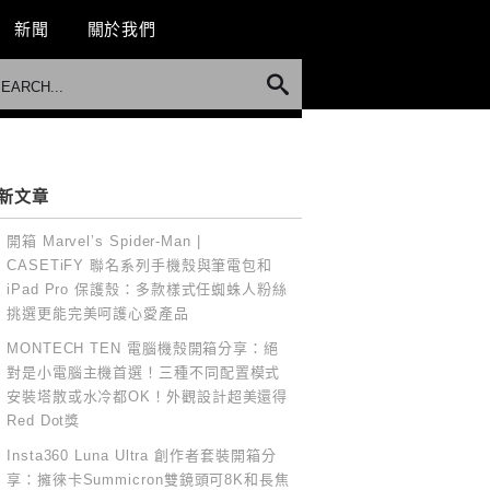
新聞
關於我們
新文章
開箱 Marvel’s Spider-Man |
CASETiFY 聯名系列手機殼與筆電包和
iPad Pro 保護殼：多款樣式任蜘蛛人粉絲
挑選更能完美呵護心愛產品
MONTECH TEN 電腦機殼開箱分享：絕
對是小電腦主機首選！三種不同配置模式
安裝塔散或水冷都OK！外觀設計超美還得
Red Dot獎
Insta360 Luna Ultra 創作者套裝開箱分
享：擁徠卡Summicron雙鏡頭可8K和長焦