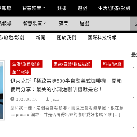
n Menu
品報導
智慧裝置
蘋果
遊戲
生活/旅遊/影劇
品報導
智慧裝置
蘋果
遊戲
際科技情報
活/旅遊/影劇
新聞
關於我們
國際科技情報
最
生活/旅遊/影劇
家電/音響/數位攝影
科技/遊戲
產品報導
伊萊克斯「極致美味500半自動義式咖啡機」開箱
使用分享：最美的小鋼炮咖啡機就是它！
2023.05.10
jazz
您和我一樣，是個喜愛喝咖啡，而且更愛喝熱拿鐵，很在意
Espresso 濃粹回甘是否喝得出來的咖啡愛好者嗎？雖 […]