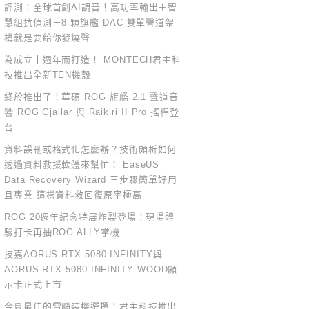
評測：全球首創AI調音！高功率輸出＋智
慧組抗偵測＋8 顆旗艦 DAC 雙單聲道架
構就是要給你發燒聲
為成立十週年而打造！ MONTECH君主科
技推出全新TEN機殼
終於推出了！華碩 ROG 旗艦 2.1 聲道音
響 ROG Gjallar 與 Raikiri II Pro 搖桿登
台
資料誤刪或格式化怎麼辦？技術頗析如何
透過資料救援軟體來幫忙： EaseUS
Data Recovery Wizard 三步驟簡單好用
且專業 這樣資料救回復原率極高
ROG 20週年紀念特展炸裂登場！現場體
驗打卡再抽ROG ALLY掌機
技嘉AORUS RTX 5080 INFINITY與
AORUS RTX 5080 INFINITY WOOD顯
示卡正式上市
今夏最佳的電腦裝機選擇！君主科技推出