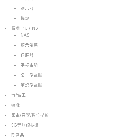
顯示器
機殼
電腦 PC / NB
NAS
顯示螢幕
伺服器
平板電腦
桌上型電腦
筆記型電腦
汽/電車
遊戲
家電/音響/數位攝影
5G等無線技術
酷產品