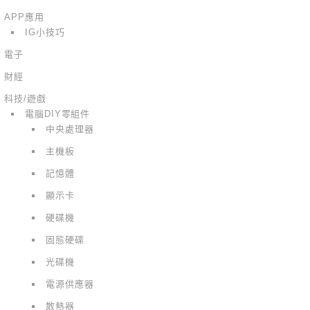
APP應用
IG小技巧
電子
財經
科技/遊戲
電腦DIY零組件
中央處理器
主機板
記憶體
顯示卡
硬碟機
固態硬碟
光碟機
電源供應器
散熱器