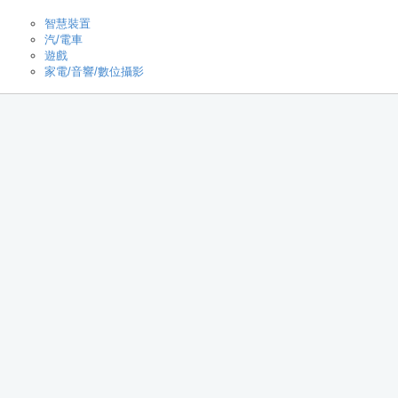
智慧裝置
汽/電車
遊戲
家電/音響/數位攝影