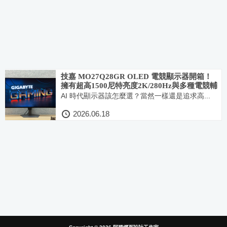
技嘉 MO27Q28GR OLED 電競顯示器開箱！
擁有超高1500尼特亮度2K/280Hz與多種電競輔
助功能！遊戲創作追劇都OK！
AI 時代顯示器該怎麼選？當然一樣還是追求高...
2026.06.18