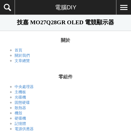
電腦DIY
技嘉 MO27Q28GR OLED 電競顯示器
關於
首頁
關於我們
文章總覽
零組件
中央處理器
主機板
光碟機
固態硬碟
散熱器
機殼
硬碟機
記憶體
電源供應器