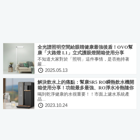
全光譜照明空間給眼睛健康最強後盾！OVO幫
康「大路燈 L1」立式護眼燈開箱使用分享
不知道大家對於「照明」這件事情，是否抱持著
嚴...
2025.05.13
解決飲水上的痛點：幫康SR5 RO瞬熱飲水機開
箱使用分享！功能最多最強、RO淨水冷熱隨你
喝
喝到乾淨健康的水很重要！！市面上濾水系統產
品...
2023.10.24