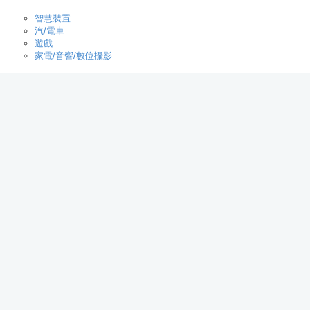
智慧裝置
汽/電車
遊戲
家電/音響/數位攝影