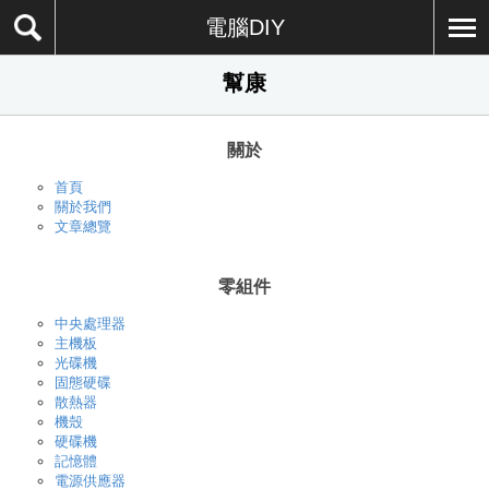
電腦DIY
幫康
關於
首頁
關於我們
文章總覽
零組件
中央處理器
主機板
光碟機
固態硬碟
散熱器
機殼
硬碟機
記憶體
電源供應器