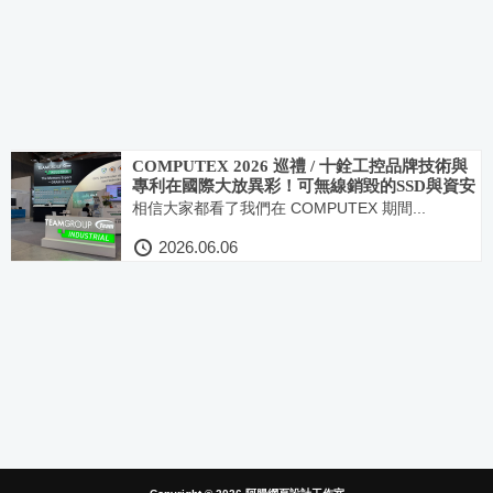
COMPUTEX 2026 巡禮 / 十銓工控品牌技術與
專利在國際大放異彩！可無線銷毀的SSD與資安
防護特性的工控記憶體和各式儲存碟備受矚目
相信大家都看了我們在 COMPUTEX 期間...
2026.06.06