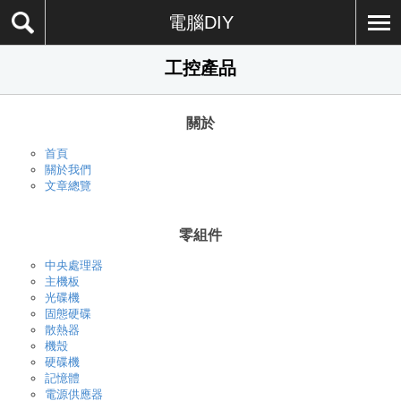
電腦DIY
工控產品
關於
首頁
關於我們
文章總覽
零組件
中央處理器
主機板
光碟機
固態硬碟
散熱器
機殼
硬碟機
記憶體
電源供應器