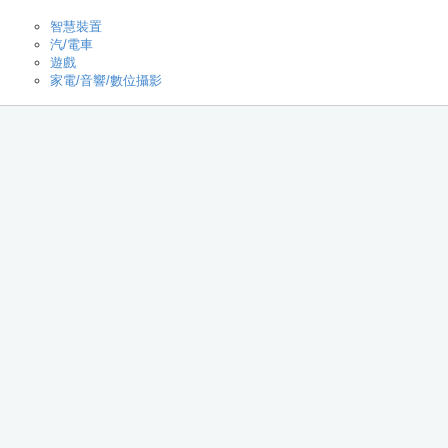
智慧裝置
汽/電車
遊戲
家電/音響/數位攝影