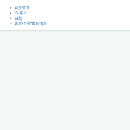
智慧裝置
汽/電車
遊戲
家電/音響/數位攝影