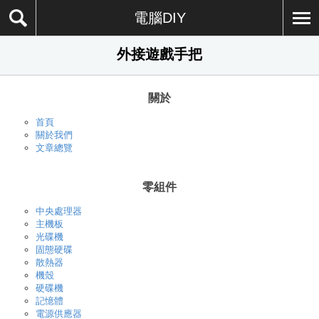
電腦DIY
外接遊戲手把
關於
首頁
關於我們
文章總覽
零組件
中央處理器
主機板
光碟機
固態硬碟
散熱器
機殼
硬碟機
記憶體
電源供應器