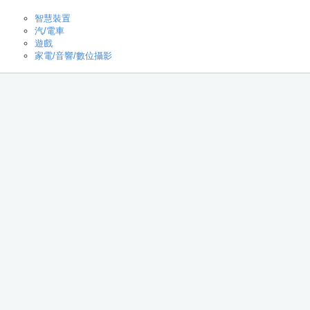
智慧裝置
汽/電車
遊戲
家電/音響/數位攝影