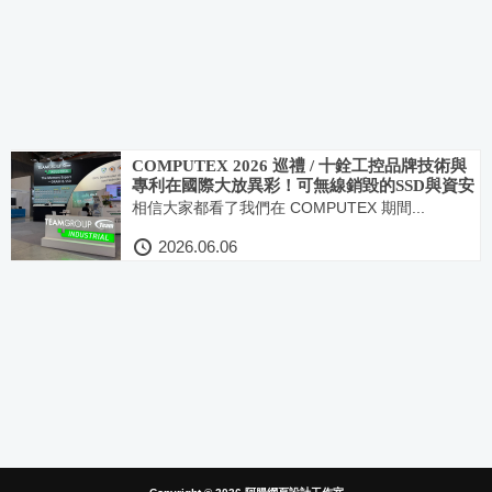
COMPUTEX 2026 巡禮 / 十銓工控品牌技術與
專利在國際大放異彩！可無線銷毀的SSD與資安
防護特性的工控記憶體和各式儲存碟備受矚目
相信大家都看了我們在 COMPUTEX 期間...
2026.06.06