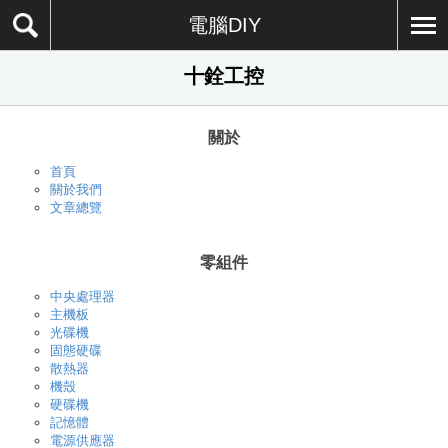
電腦DIY
十銓工控
關於
首頁
關於我們
文章總覽
零組件
中央處理器
主機板
光碟機
固態硬碟
散熱器
機殼
硬碟機
記憶體
電源供應器