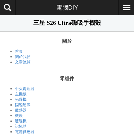
電腦DIY
三星 S26 Ultra磁吸手機殼
關於
首頁
關於我們
文章總覽
零組件
中央處理器
主機板
光碟機
固態硬碟
散熱器
機殼
硬碟機
記憶體
電源供應器