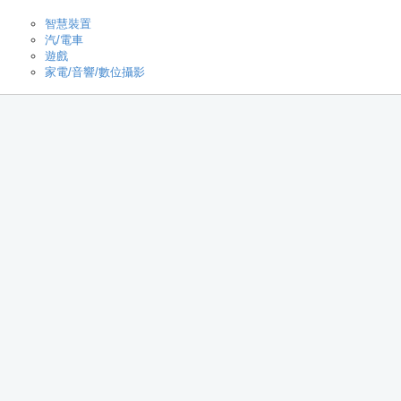
智慧裝置
汽/電車
遊戲
家電/音響/數位攝影