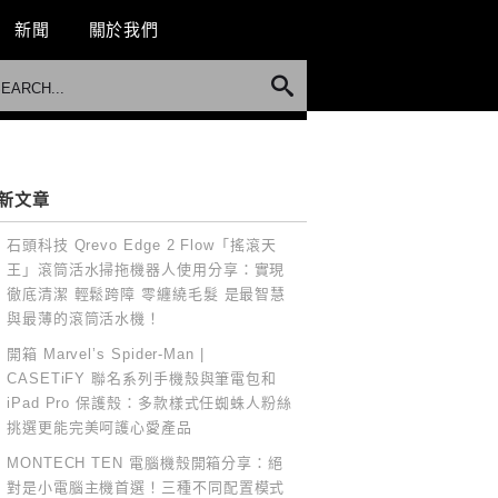
新聞
關於我們
新文章
石頭科技 Qrevo Edge 2 Flow「搖滾天
王」滾筒活水掃拖機器人使用分享：實現
徹底清潔 輕鬆跨障 零纏繞毛髮 是最智慧
與最薄的滾筒活水機！
開箱 Marvel’s Spider-Man |
CASETiFY 聯名系列手機殼與筆電包和
iPad Pro 保護殼：多款樣式任蜘蛛人粉絲
挑選更能完美呵護心愛產品
MONTECH TEN 電腦機殼開箱分享：絕
對是小電腦主機首選！三種不同配置模式