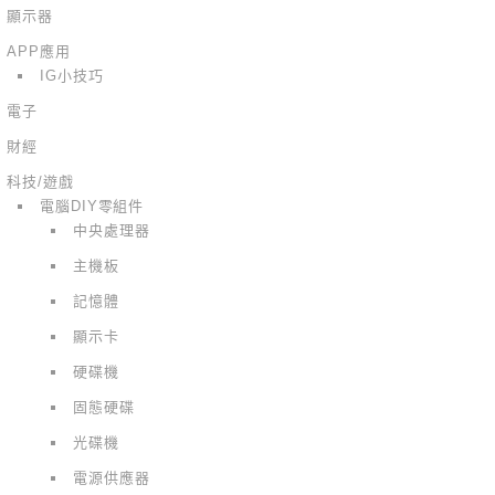
顯示器
APP應用
IG小技巧
電子
財經
科技/遊戲
電腦DIY零組件
中央處理器
主機板
記憶體
顯示卡
硬碟機
固態硬碟
光碟機
電源供應器