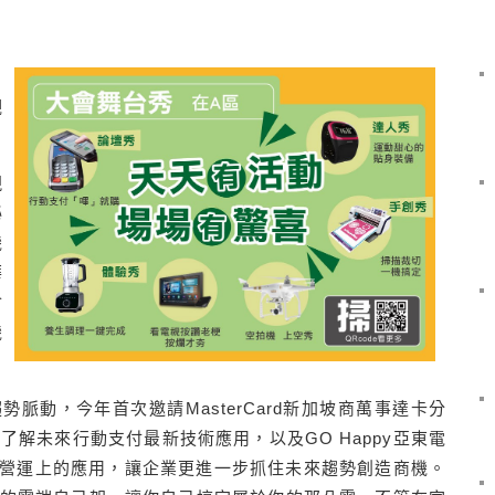
，
觀
現
秘
機
華
會
機
脈動，今年首次邀請MasterCard新加坡商萬事達卡分
了解未來行動支付最新技術應用，以及GO Happy亞東電
營運上的應用，讓企業更進一步抓住未來趨勢創造商機。