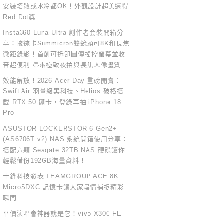
安裝塔散或水冷都OK！外觀設計超美還得
Red Dot獎
Insta360 Luna Ultra 創作者套裝開箱分
享：擁徠卡Summicron雙鏡頭可8K和長焦
微距錄影！首創可拆卸圖傳搖控螢幕並收
音超便利 帶來極致夜拍與長焦人像畫質
效能解放！2026 Acer Day 重磅開賣：
Swift Air 羽量級黑科技、Helios 破格搭
載 RTX 50 顯卡，登錄再抽 iPhone 18
Pro
ASUSTOR LOCKERSTOR 6 Gen2+
(AS6706T v2) NAS 系統開箱使用分享：
搭配六顆 Seagate 32TB NAS 硬碟讓你
輕鬆備份192GB海量資料！
十銓科技發表 TEAMGROUP ACE 8K
MicroSDXC 記憶卡讓大家盡情捕捉精彩
瞬間
平價演唱會神器就是它！vivo X300 FE