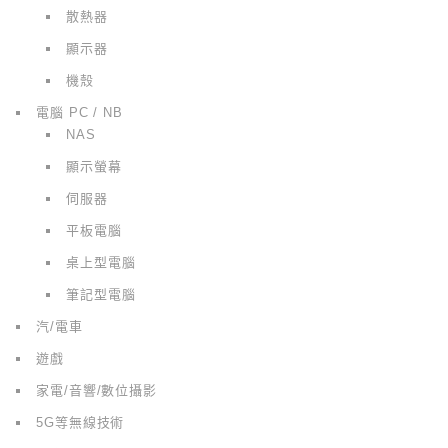
散熱器
顯示器
機殼
電腦 PC / NB
NAS
顯示螢幕
伺服器
平板電腦
桌上型電腦
筆記型電腦
汽/電車
遊戲
家電/音響/數位攝影
5G等無線技術