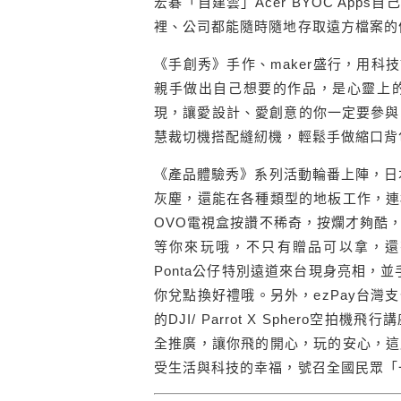
宏碁「自建雲」Acer BYOC Ap
裡、公司都能隨時隨地存取遠方檔案的便
《手創秀》手作、maker盛行，用科
親手做出自己想要的作品，是心靈上
現，讓愛設計、愛創意的你一定要參與bro
慧裁切機搭配縫紉機，輕鬆手做縮口背
《產品體驗秀》系列活動輪番上陣，日本P
灰塵，還能在各種類型的地板工作，連
OVO電視盒按讚不稀奇，按爛才夠酷
等你來玩哦，不只有贈品可以拿，還有
Ponta公仔特別遠道來台現身亮相，並
你兌點換好禮哦。另外，ezPay台
的DJI/ Parrot X Sphero
全推廣，讓你飛的開心，玩的安心，這
受生活與科技的幸福，號召全國民眾「