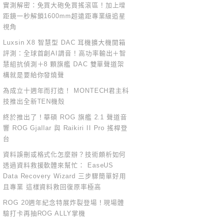
實測解密：免買大砲免買搖滾區！加上增
距鏡一秒解鎖1600mm超遠距專業級追星
視角
Luxsin X8 智慧型 DAC 耳機擴大機開箱
評測：全球首創AI調音！高功率輸出＋智
慧組抗偵測＋8 顆旗艦 DAC 雙單聲道架
構就是要給你發燒聲
為成立十週年而打造！ MONTECH君主科
技推出全新TEN機殼
終於推出了！華碩 ROG 旗艦 2.1 聲道音
響 ROG Gjallar 與 Raikiri II Pro 搖桿登
台
資料誤刪或格式化怎麼辦？技術頗析如何
透過資料救援軟體來幫忙： EaseUS
Data Recovery Wizard 三步驟簡單好用
且專業 這樣資料救回復原率極高
ROG 20週年紀念特展炸裂登場！現場體
驗打卡再抽ROG ALLY掌機