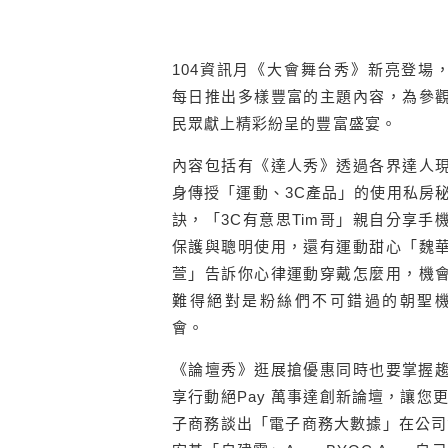
104資訊月《大會舞台秀》新亮登場
每日推出多樣豐富的主題內容，為參
民眾獻上精彩紛呈的豐富盛宴。
內容包括有《達人秀》透過各界達人
身傳授「運動、3C產品」的使用私房
訣，「3C有意思Tim哥」親自分享手
保護與聰明使用，還有運動甜心「魏
萱」告訴你心律運動穿戴怎麼用，機
難得絕對是粉絲們不可錯過的朝聖
會。
《論壇秀》逛展搶優惠同時也要掌握趨勢
享行動絕Pay 萬事達創新論壇，讓您更
子商務談出「電子商務大數據」在公司