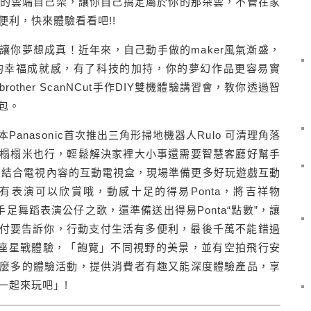
ps自己的雲端自己架，讓你自己搞定屬於你的那朵雲，不管在家
利，快來體驗看看吧!!
技讓你夢想成真！近年來，自己動手做的maker風氣漸盛，
的幸福成就感，有了科技的加持，你的夢幻作品更容易實
ther ScanNCut手作DIY雙機體驗講習會，教你透過智
包。
anasonic首次推出三角形掃地機器人Rulo 可清理角落
榻榻米也行，輕鬆解決家裡大小事還需要智慧客廳好幫手
，結合電視內容的互動電視盒，現場準備更多好玩遊戲互動
表演可以欣賞哦，動感十足的得易Ponta，將吉祥物
手足舞蹈表演公仔之歌，還準備送出得易Ponta“點數”，讓
灣支付要告訴你，行動支付生活有多便利，最後千萬不能錯過
空拍機飛行講座星戰體驗，「飽覽」不同視野的美景，並有空拍飛行安
麼多的體驗活動，提供消費者有趣又能深度體驗產品，享
一起來玩吧」!